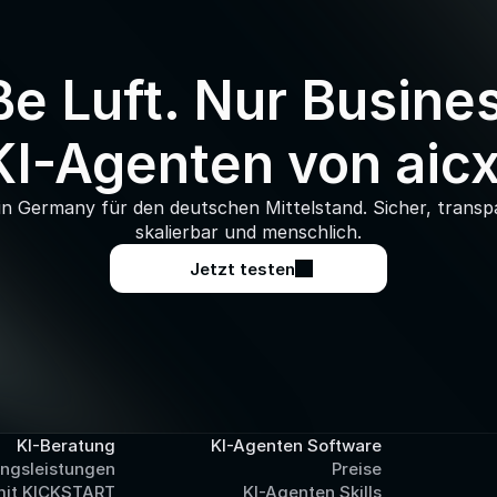
ße Luft. Nur Busines
KI-Agenten von aicx
n Germany für den deutschen Mittelstand. Sicher, transpa
skalierbar und menschlich.
Jetzt testen
KI-Beratung
KI-Agenten Software
ungsleistungen
Preise
mit KICKSTART
KI-Agenten Skills