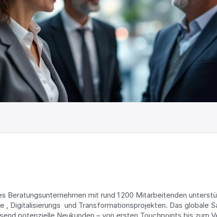
es Beratungsunternehmen mit rund 1 200 Mitarbeitenden unterstütz
e , Digitalisierungs  und Transformationsprojekten. Das globale S
usend potenzielle Neukunden – von ersten Touchpoints bis zum Ve