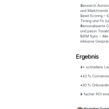
Research Automat
und Markttrends 
Lead Scoring – E
Timing und Fit z
Personalisierte 
und passt Tonali
CRM Sync – Alle
inklusive Gesprä
Ergebnis
3× schnellere Lea
+42 % Conversion
–30 % Onboarding
9 facher ROI inn
Maximilian Furtm