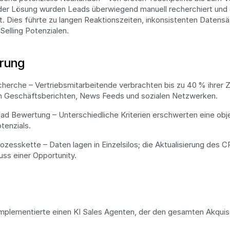
 der Lösung wurden Leads überwiegend manuell recherchiert und
. Dies führte zu langen Reaktionszeiten, inkonsistenten Datensä
elling Potenzialen.
rung
cherche – Vertriebsmitarbeitende verbrachten bis zu 40 % ihrer Z
n Geschäftsberichten, News Feeds und sozialen Netzwerken.
ead Bewertung – Unterschiedliche Kriterien erschwerten eine obje
tenzials.
zesskette – Daten lagen in Einzelsilos; die Aktualisierung des C
uss einer Opportunity.
plementierte einen KI Sales Agenten, der den gesamten Akquis