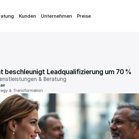
ratung
ratung
Kunden
Kunden
Unternehmen
Unternehmen
Preise
Preise
t beschleunigt Leadqualifizierung um 70 %
ienstleistungen & Beratung
air
tegy & Transformation