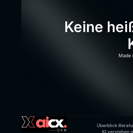
Keine hei
Made i
Überblick Berat
KI verstehen 