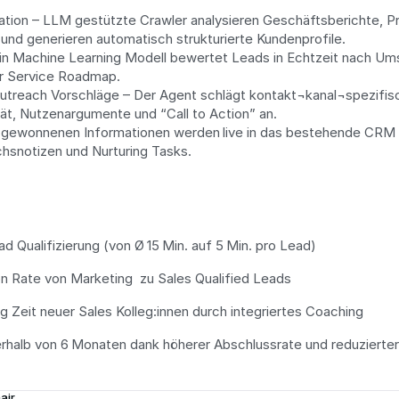
ion – LLM gestützte Crawler analysieren Geschäftsberichte, Pr
und generieren automatisch strukturierte Kundenprofile.
in Machine Learning Modell bewertet Leads in Echtzeit nach Ums
ur Service Roadmap.
Outreach Vorschläge – Der Agent schlägt kontakt¬kanal¬spezifisc
tät, Nutzenargumente und “Call to Action” an.
 gewonnenen Informationen werden live in das bestehende CRM 
chsnotizen und Nurturing Tasks.
d Qualifizierung (von Ø 15 Min. auf 5 Min. pro Lead)
 Rate von Marketing  zu Sales Qualified Leads
 Zeit neuer Sales Kolleg:innen durch integriertes Coaching
erhalb von 6 Monaten dank höherer Abschlussrate und reduziert
air