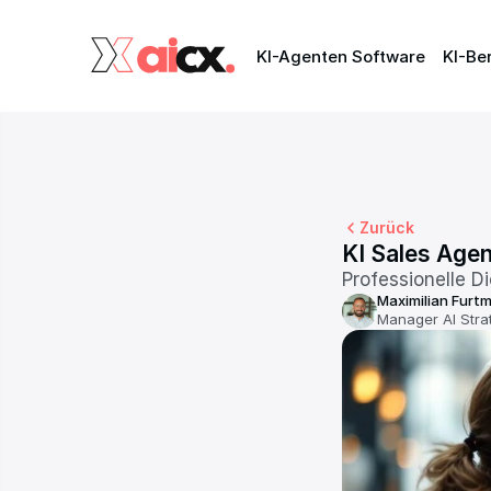
KI-Agenten Software
KI-Agenten Software
KI-Be
KI-Be
Zurück
KI Sales Agen
Professionelle D
Maximilian Furtm
Manager AI Stra